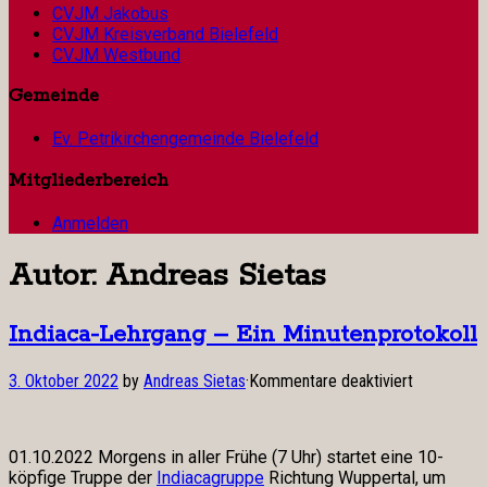
CVJM Jakobus
CVJM Kreisverband Bielefeld
CVJM Westbund
Gemeinde
Ev. Petrikirchengemeinde Bielefeld
Mitgliederbereich
Anmelden
Autor:
Andreas Sietas
Indiaca-Lehrgang – Ein Minutenprotokoll
für
3. Oktober 2022
by
Andreas Sietas
·
Kommentare deaktiviert
Indiaca-
Lehrgang
–
01.10.2022 Morgens in aller Frühe (7 Uhr) startet eine 10-
Ein
köpfige Truppe der
Indiacagruppe
Richtung Wuppertal, um
Minutenpro