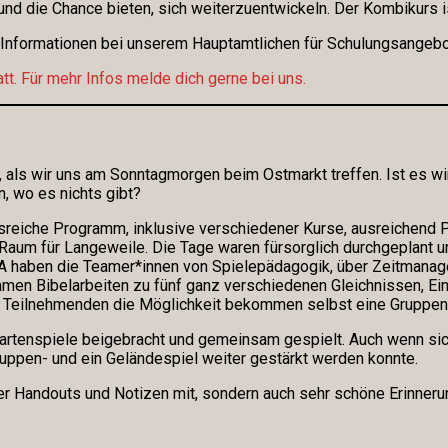
nd die Chance bieten, sich weiterzuentwickeln. Der Kombikurs is
 Informationen bei unserem Hauptamtlichen für Schulungsangebo
tt. Für mehr Infos melde dich gerne bei uns.
 als wir uns am Sonntagmorgen beim Ostmarkt treffen. Ist es wi
, wo es nichts gibt?
gsreiche Programm, inklusive verschiedener Kurse, ausreichend
 Raum für Langeweile. Die Tage waren fürsorglich durchgeplant 
A haben die Teamer*innen von Spielepädagogik, über Zeitmanage
amen Bibelarbeiten zu fünf ganz verschiedenen Gleichnissen, Ei
r Teilnehmenden die Möglichkeit bekommen selbst eine Gruppen
Kartenspiele beigebracht und gemeinsam gespielt. Auch wenn sic
uppen- und ein Geländespiel weiter gestärkt werden konnte.
er Handouts und Notizen mit, sondern auch sehr schöne Erinnerung