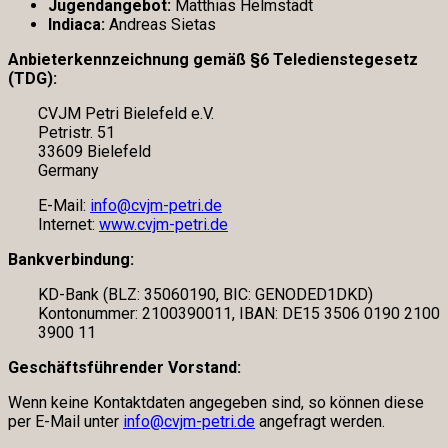
Jugendangebot:
Matthias Helmstädt
Indiaca:
Andreas Sietas
Anbieterkennzeichnung gemäß §6 Teledienstegesetz
(TDG):
CVJM Petri Bielefeld e.V.
Petristr. 51
33609 Bielefeld
Germany
E-Mail:
info@cvjm-petri.de
Internet:
www.cvjm-petri.de
Bankverbindung
:
KD-Bank (BLZ: 35060190, BIC: GENODED1DKD)
Kontonummer: 2100390011, IBAN: DE15 3506 0190 2100
3900 11
Geschäftsführender Vorstand:
Wenn keine Kontaktdaten angegeben sind, so können diese
per E-Mail unter
info@cvjm-petri.de
angefragt werden.