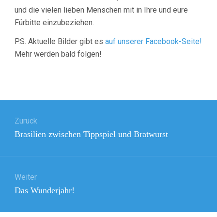
und die vielen lieben Menschen mit in Ihre und eure
Fürbitte einzubeziehen.
P.S. Aktuelle Bilder gibt es
auf unserer Facebook-Seite!
Mehr werden bald folgen!
Beitragsnavigation
Zurück
Vorheriger
Brasilien zwischen Tippspiel und Bratwurst
Beitrag:
Weiter
Nächster
Das Wunderjahr!
Beitrag: