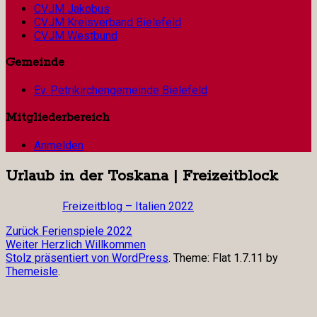
CVJM Jakobus
CVJM Kreisverband Bielefeld
CVJM Westbund
Gemeinde
Ev. Petrikirchengemeinde Bielefeld
Mitgliederbereich
Anmelden
Urlaub in der Toskana | Freizeitblock
Freizeitblog – Italien 2022
Beitragsnavigation
Vorheriger
Zurück
Ferienspiele 2022
Nächster
Beitrag:
Weiter
Herzlich Willkommen
Beitrag:
Stolz präsentiert von WordPress
. Theme: Flat 1.7.11 by
Themeisle
.